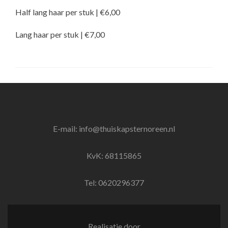
Half lang haar per stuk | €6,00
Lang haar per stuk | €7,00
E-mail: info@thuiskapsternoreen.nl
KvK: 68115865
Tel: 0620296377
Realisatie door